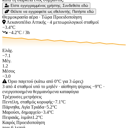
Είστε εγγεγραμμένος χρήστης; Συνδεθείτε εδώ
Θέλετε να εγγραφείτε ως εθελοντής; Πατήστε εδώ
Θερμοκρασία αέρα · Τώρα
Προειδοποίηση
Λεκανοπέδιο Αττικής · 4 μετεωρολογικοί σταθμοί
−3.4
°C
−4.2°C / 3h
Ελάχ.
−7.1
Μέγ.
1.2
Μέσος
−3.0
Όριο παγετού
(κάτω από 0°C για 3 ώρες)
3 από 4 σταθμοί υπό το μηδέν · αίσθηση ψύχους −9°C ·
ενεργοποιημένα θερμαινόμενα καταφύγια
Τρέχουσες μετρήσεις
Πεντέλη, σταθμός κορυφής
−7.1
°C
Πάρνηθα, Αγία Τριάδα
−5.2
°C
Μαρούσι, δημαρχείο
−3.4
°C
Πειραιάς, λιμάνι
1.2
°C
Καιρός
Προειδοποίηση
πριν 6 λεπτά